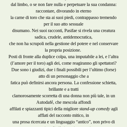
dal limbo, o se non fare nulla e perpetuare la sua condanna:
raccontare, divorando in eterno
la carne di toro che sta ai suoi piedi, contrappasso tremendo
per il suo atto sessuale
disumano. Nei suoi racconti, Pasifae si rivela una creatura
sadica, crudele, antidemocratica,
che non ha scrupoli nella gestione del potere e nel conservare
la propria posizione.
Posti di fronte alla duplice colpa, una imputabile a lei, e l’altra
(l’amore per il toro) agli dei, come reagiranno gli spettatori?
Due sono i giudizi, due i finali possibili per l’ultimo (forse)
atto di un personaggio che a
fatica può definirsi ancora persona. La confessione schietta,
brillante e a tratti
clamorosamente scorretta di una donna non più tale, in un
Autodafé, che mescola affondi
affilati e spiazzanti tipici della migliore
stand-up comedy
agli
afflati del racconto mitico, in
una prosa ricercata e un linguaggio “antico”, non privo di