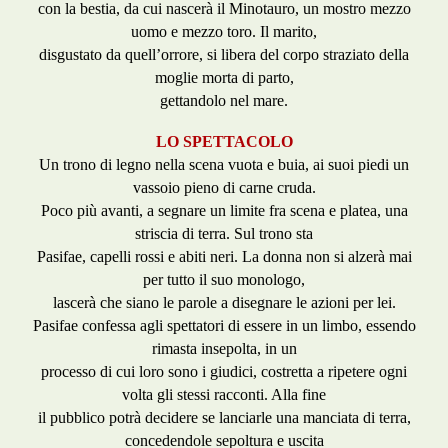
con la bestia, da cui nascerà il Minotauro, un mostro mezzo
uomo e mezzo toro. Il marito,
disgustato da quell’orrore, si libera del corpo straziato della
moglie morta di parto,
gettandolo nel mare.
LO SPETTACOLO
Un trono di legno nella scena vuota e buia, ai suoi piedi un
vassoio pieno di carne cruda.
Poco più avanti, a segnare un limite fra scena e platea, una
striscia di terra. Sul trono sta
Pasifae, capelli rossi e abiti neri. La donna non si alzerà mai
per tutto il suo monologo,
lascerà che siano le parole a disegnare le azioni per lei.
Pasifae confessa agli spettatori di essere in un limbo, essendo
rimasta insepolta, in un
processo di cui loro sono i giudici, costretta a ripetere ogni
volta gli stessi racconti. Alla fine
il pubblico potrà decidere se lanciarle una manciata di terra,
concedendole sepoltura e uscita